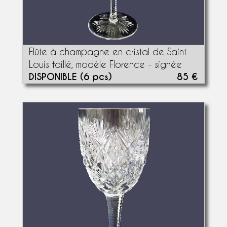
Flûte à champagne en cristal de Saint
Louis taillé, modèle Florence - signée
DISPONIBLE (6 pcs)
85 €