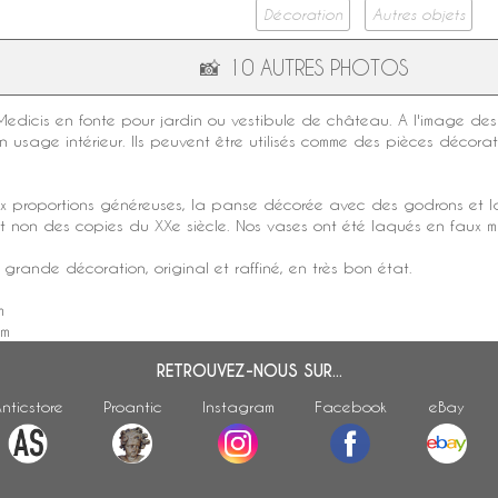
Décoration
Autres objets
📸
10 AUTRES PHOTOS
Medicis
en fonte pour jardin ou vestibule de château. A l'image des g
n usage intérieur. Ils peuvent être utilisés comme des pièces décora
 proportions généreuses, la panse décorée avec des godrons et la 
et non des copies du XXe siècle. Nos vases ont été laqués en faux
m
grande décoration, original et raffiné, en très bon état.
m
cm
RETROUVEZ-NOUS SUR...
nticstore
Proantic
Instagram
Facebook
eBay