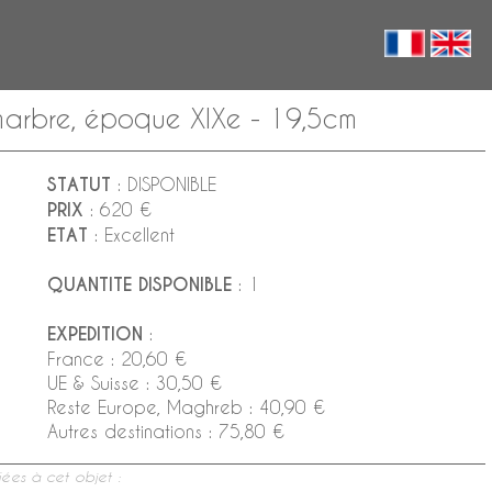
marbre, époque XIXe - 19,5cm
STATUT
: DISPONIBLE
PRIX
: 620 €
ETAT
: Excellent
QUANTITE DISPONIBLE
: 1
EXPEDITION
:
France : 20,60 €
UE & Suisse : 30,50 €
Reste Europe, Maghreb : 40,90 €
Autres destinations : 75,80 €
ées à cet objet :