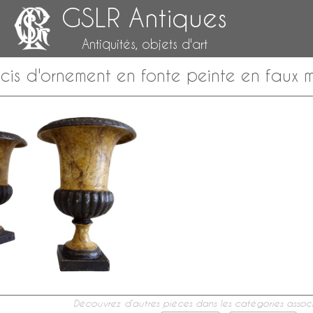
GSLR Antiques
Antiquités, objets d'art
cis d'ornement en fonte peinte en faux 
Découvrez d’autres pièces dans les catégories associ