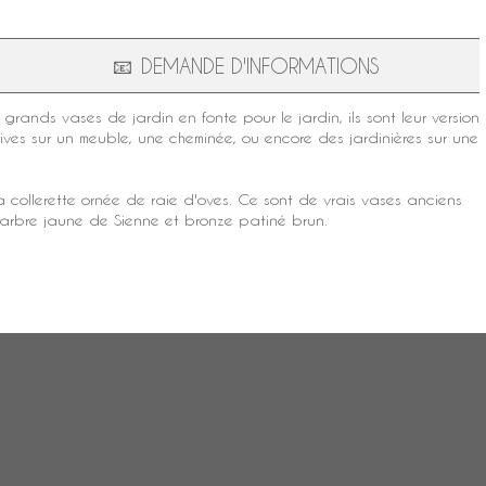
📧
DEMANDE D'INFORMATIONS
rands vases de jardin en fonte pour le jardin, ils sont leur version
tives sur un meuble, une cheminée, ou encore des jardinières sur une
collerette ornée de raie d'oves. Ce sont de vrais vases anciens
arbre jaune de Sienne
et
bronze patiné
brun.