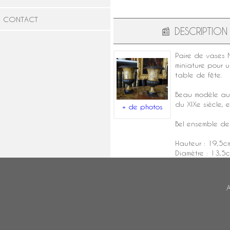
CONTACT
📰
DESCRIPTION
Paire de
vases 
miniature pour u
table de fête.
Beau modèle aux
du
XIXe siècle
, 
+ de photos
Bel ensemble de 
Hauteur : 19,5c
Diamètre : 13,5
A