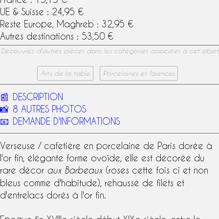
UE & Suisse : 24,95 €
Reste Europe, Maghreb : 32,95 €
Autres destinations : 53,50 €
Découvrez d’autres pièces dans les catégories associées à cet objet
:
Arts de la table
Porcelaines et faïences
📰
DESCRIPTION
📸
8 AUTRES PHOTOS
📧
DEMANDE D'INFORMATIONS
Verseuse / cafetière en
porcelaine de Paris
dorée à
l'or fin, élégante forme ovoïde, elle est décorée du
rare décor
(roses cette fois ci et non
aux Barbeaux
bleus comme d'habitude), rehaussé de filets et
d'entrelacs dorés à l'or fin.