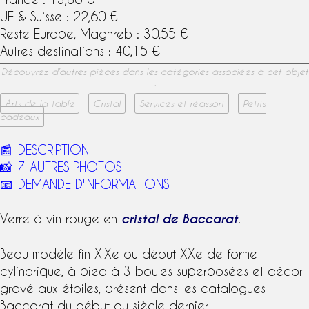
UE & Suisse : 22,60 €
Reste Europe, Maghreb : 30,55 €
Autres destinations : 40,15 €
Découvrez d’autres pièces dans les catégories associées à cet objet
:
Arts de la table
Cristal
Services et réassort
Petits
cadeaux
📰
DESCRIPTION
📸
7 AUTRES PHOTOS
📧
DEMANDE D'INFORMATIONS
Verre à vin
rouge en
cristal de Baccarat
.
Beau modèle fin
XIXe
ou début XXe de forme
cylindrique, à pied à 3 boules superposées et décor
gravé aux étoiles, présent dans les
catalogue
s
Baccarat
du début du siècle dernier.