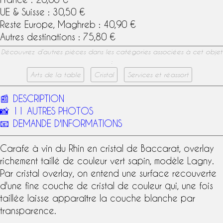
UE & Suisse : 30,50 €
Reste Europe, Maghreb : 40,90 €
Autres destinations : 75,80 €
Découvrez d’autres pièces dans les catégories associées à cet objet
:
Arts de la table
Cristal
Services et réassort
📰
DESCRIPTION
📸
11 AUTRES PHOTOS
📧
DEMANDE D'INFORMATIONS
Carafe à vin du Rhin
en
cristal de Baccarat
, overlay
richement taillé de couleur vert sapin,
modèle Lagny
.
Par
cristal overlay
, on entend une surface recouverte
d'une fine couche de cristal de couleur qui, une fois
taillée laisse apparaître la couche blanche par
transparence.