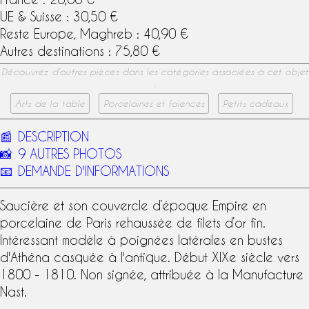
UE & Suisse : 30,50 €
Reste Europe, Maghreb : 40,90 €
Autres destinations : 75,80 €
Découvrez d’autres pièces dans les catégories associées à cet objet
:
Arts de la table
Porcelaines et faïences
Petits cadeaux
📰
DESCRIPTION
📸
9 AUTRES PHOTOS
📧
DEMANDE D'INFORMATIONS
Saucière et son couvercle d’
époque Empire
en
porcelaine de Paris
rehaussée de filets d’or fin.
Intéressant modèle à poignées latérales en bustes
d'Athéna casquée à l'antique. Début
XIXe siècle
vers
1800 - 1810. Non signée, attribuée à la
Manufacture
Nast
.