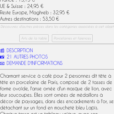
UE & Suisse : 24,95 €
Reste Europe, Maghreb : 32,95 €
Autres destinations : 53,50 €
Découvrez d’autres pièces dans les catégories associées à cet objet
:
Arts de la table
Porcelaines et faïences
📰
DESCRIPTION
📸
21 AUTRES PHOTOS
📧
DEMANDE D'INFORMATIONS
Charmant
service à café
pour 2 personnes dit tête à
tête en
porcelaine de Paris
, composé de 2 tasses de
forme ovoïde, l'anse ornée d'un masque de lion, avec
leur soucoupes. Elles sont ornées de médaillons à
décor de paysages, dans des encadrements à l'or, se
détachant sur un fond en moucheté bleu Lapis.
Chaque tasse est un tableau unique, avec son