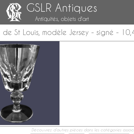
GSLR Antiques
Antiquités, objets d'art
l de St Louis, modèle Jersey - signé - 10
Découvrez d’autres pièces dans les catégories associ