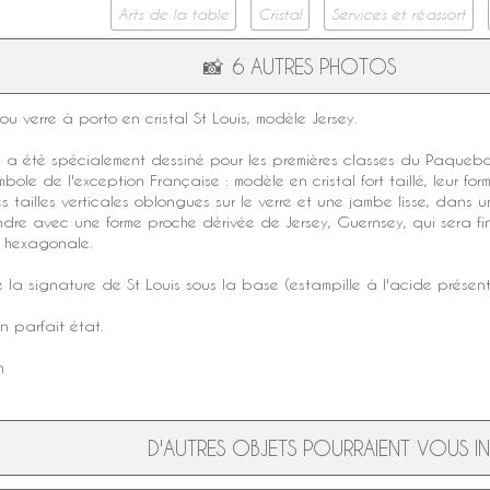
Arts de la table
Cristal
Services et réassort
📸
6 AUTRES PHOTOS
ou
verre à porto
en
cristal St Louis
,
modèle Jersey
.
y
a été spécialement dessiné pour les premières classes du
Paquebo
mbole de l'exception Française : modèle en
cristal fort
taillé, leur fo
es tailles verticales oblongues sur le verre et une jambe lisse, dans u
dre avec une forme proche dérivée de Jersey,
Guernsey
, qui sera f
n hexagonale.
e la
signature
de
St Louis
sous la base (
estampille
à l'acide présent
en parfait état.
m
D'AUTRES OBJETS POURRAIENT VOUS INT