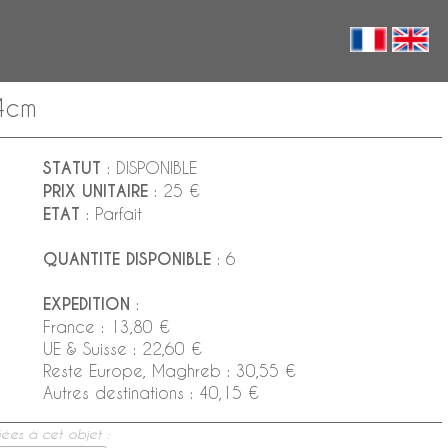
,4cm
STATUT
: DISPONIBLE
PRIX UNITAIRE
: 25 €
ETAT
: Parfait
QUANTITE DISPONIBLE
: 6
EXPEDITION
:
France : 13,80 €
UE & Suisse : 22,60 €
Reste Europe, Maghreb : 30,55 €
Autres destinations : 40,15 €
ées à cet objet :