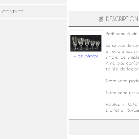
CONTACT
📰
DESCRIPTION
Petit
verre à vin
Le
service Jerse
et longtemps sy
+ de photos
simple, de simpl
A ne pas confon
taillée de faço
Notre
verre
port
Notre verre est 
Hauteur : 10,4c
Diamètre : 5,9cm