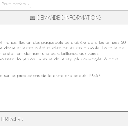
Petits cadeaux
📧
DEMANDE D'INFORMATIONS
t France
, fleuron des paquebots de croisière dans les années 60
rme dense et lestée a été étudiée de résister au roulis. La taille est
n cristal fort, donnant une belle brillance aux verres.
inalement la version luxueuse de Jersey, plus ouvragée, à base
e sur les productions de la
cristallerie
depuis 1936).
ERESSER :