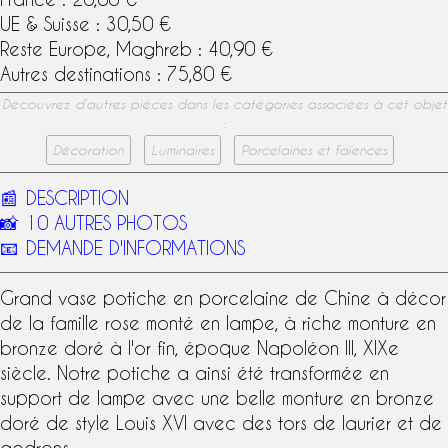
UE & Suisse : 30,50 €
Reste Europe, Maghreb : 40,90 €
Autres destinations : 75,80 €
Découvrez d’autres pièces dans les catégories associées à cet objet
:
Décoration
Luminaires
Porcelaines et faïences
📰
DESCRIPTION
📸
10 AUTRES PHOTOS
📧
DEMANDE D'INFORMATIONS
Grand vase potiche en
porcelaine de Chine
à décor
de la famille rose monté en lampe, à riche monture en
bronze doré
à l'or fin,
époque Napoléon III
,
XIXe
siècle
. Notre potiche a ainsi été transformée en
support de lampe avec une belle monture en bronze
doré de style Louis XVI avec des tors de laurier et de
godrons.