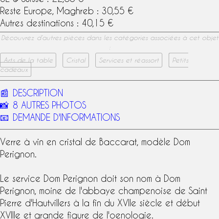
Reste Europe, Maghreb : 30,55 €
Autres destinations : 40,15 €
Découvrez d’autres pièces dans les catégories associées à cet objet
:
Arts de la table
Cristal
Services et réassort
Petits
cadeaux
📰
DESCRIPTION
📸
8 AUTRES PHOTOS
📧
DEMANDE D'INFORMATIONS
Verre à vin en
cristal de Baccarat
,
modèle Dom
Perignon
.
Le
service Dom Perignon
doit son nom à Dom
Perignon, moine de l'abbaye champenoise de Saint
Pierre d'Hautvillers à la fin du XVIIe siècle et début
XVIIIe et grande figure de l'oenologie.