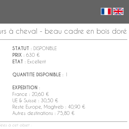
urs à cheval - beau cadre en bois doré
STATUT
: DISPONIBLE
PRIX
: 630 €
ETAT
: Excellent
QUANTITE DISPONIBLE
: 1
EXPEDITION
:
France : 20,60 €
UE & Suisse : 30,50 €
Reste Europe, Maghreb : 40,90 €
Autres destinations : 75,80 €
ées à cet objet :