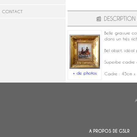
CONTACT
📰
DESCRIPTION
Belle gravure co
dans un très ri
Bel objet, idéa
Superbe cadre do
+ de photos
Cadre : 45cm x
A
A PROPOS DE GSLR