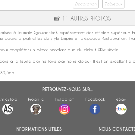
Décoration
Tableaux
📸
11 AUTRES PHOTOS
lorisée à la main (gouachée), représentant des officiers supérieurs F
che cadre à palmettes de
style Empire
et d'
époque Restauration
. Tr
l pour compléter un
décor néoclassique
du début
XIXe siècle
.
ré à la feuille d'or nettoyé par notre doreur. Il est en excellent é
 39,5cm
RETROUVEZ-NOUS SUR...
nticstore
Proantic
Instagram
Facebook
eBay
INFORMATIONS UTILES
NOUS CONTACT