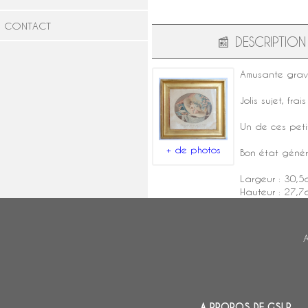
CONTACT
📰
DESCRIPTION
Amusante gravur
Jolis sujet, fr
Un de ces peti
+ de photos
Bon état géné
Largeur : 30,5
Hauteur : 27,7
A
A PROPOS DE GSLR