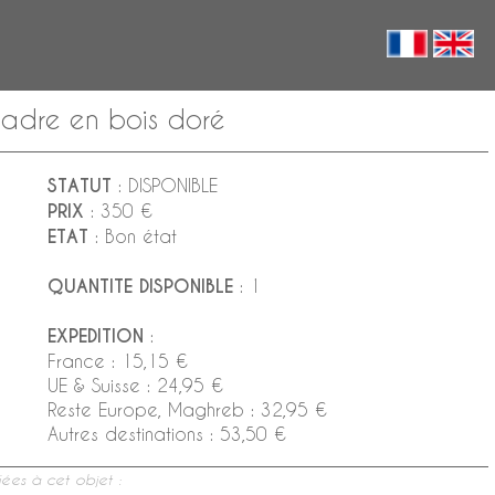
cadre en bois doré
STATUT
: DISPONIBLE
PRIX
: 350 €
ETAT
: Bon état
QUANTITE DISPONIBLE
: 1
EXPEDITION
:
France : 15,15 €
UE & Suisse : 24,95 €
Reste Europe, Maghreb : 32,95 €
Autres destinations : 53,50 €
ées à cet objet :