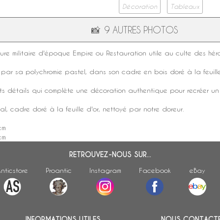
Décoration
Tableaux
📸
9 AUTRES PHOTOS
e militaire d'époque Empire ou Restauration utile au culte des héro
ais par sa polychromie pastel, dans son
cadre en bois doré
à la feuill
ts détails qui complète une décoration authentique pour recréer 
ral, cadre
doré à la feuille d'or
, nettoyé par notre doreur.
cm
cm
RETROUVEZ-NOUS SUR...
nticstore
Proantic
Instagram
Facebook
eBay
INFORMATIONS UTILES
NOUS CONTACT