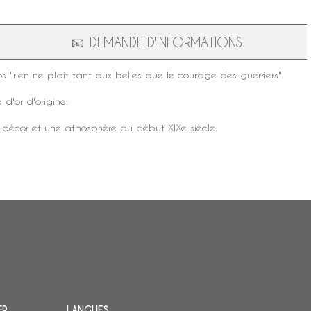
📧
DEMANDE D'INFORMATIONS
s "rien ne plait tant aux belles que le courage des guerriers".
e d'or d'origine.
un décor et une atmosphère du début
XIXe siècle
.
ER
LANGUES