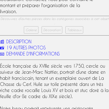
montant et préparer l'organisation de la
livraison.
Découvrez d’autres pièces dans les catégories associées à cet objet
:
Galerie
Décoration
Tableaux
📰
DESCRIPTION
📸
19 AUTRES PHOTOS
📧
DEMANDE D'INFORMATIONS
École française
du
XVIIIe siècle
vers 1750, cercle ou
suiveur de
Jean-Marc Nattier
, portrait d’une dame en
habit franciscain, tenant un exemplaire ouvert de La
Chasse du Cerf. Huile sur toile présenté dans un très
riche
cadre rocaille
Louis XV et bois et stuc
doré à la
feuille d'or
(le cadre du
XIXe siècle
).
Notre beau portrait représente une aristocrate