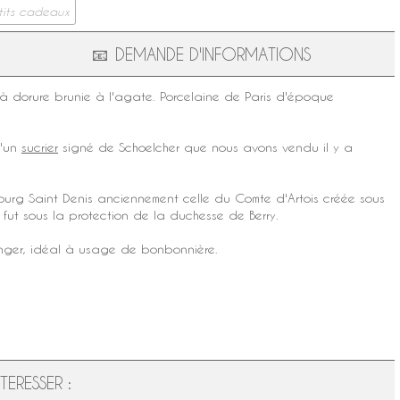
tits cadeaux
📧
DEMANDE D'INFORMATIONS
, à dorure brunie à l'agate.
Porcelaine de Paris
d'
époque
u'un
sucrier
signé de
Schoelcher
que nous avons vendu il y a
urg Saint Denis anciennement celle du Comte d'Artois créée sous
 fut sous la protection de la duchesse de Berry.
anger, idéal à usage de bonbonnière.
ERESSER :