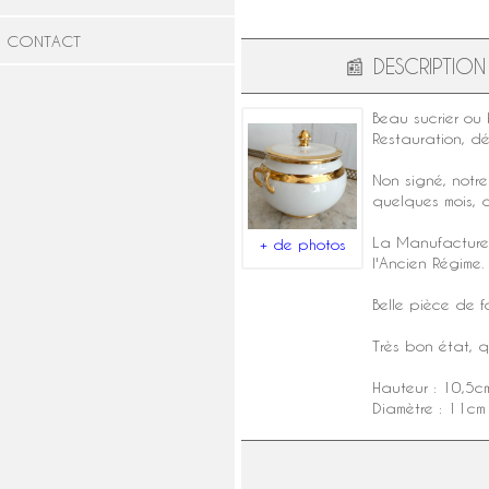
CONTACT
📰
DESCRIPTION
Beau sucrier ou
Restauration
, d
Non signé, notr
quelques mois, q
La
Manufacture
+ de photos
l'Ancien Régime.
Belle pièce de 
Très bon état, 
Hauteur : 10,5c
Diamètre : 11cm