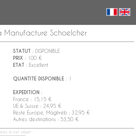
la Manufacture Schoelcher
STATUT
: DISPONIBLE
PRIX
: 100 €
ETAT
: Excellent
QUANTITE DISPONIBLE
: 1
EXPEDITION
:
France : 15,15 €
UE & Suisse : 24,95 €
Reste Europe, Maghreb : 32,95 €
Autres destinations : 53,50 €
ées à cet objet :