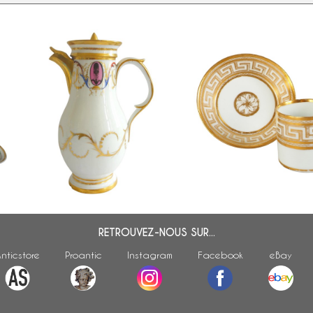
Verseuse / cafetière en
Tasse litron d'époque Em
porcelaine, époque Directoire
in
porcelaine blanche et or
Consulat - fin XVIIIe siècle vers
à Dagoty
1800
RETROUVEZ-NOUS SUR...
nticstore
Proantic
Instagram
Facebook
eBay