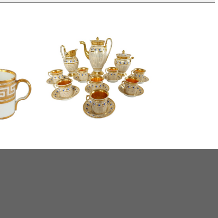
Service à café complet pour 8,
pire en
porcelaine dorée et bleue,
 attribuée
époque Empire Restauration - 11
pièces