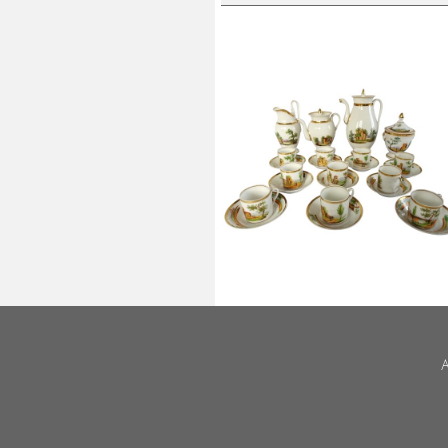
Service à café Empire en
porcelaine de Paris dorée à l'or f
& paysages italiens - vers 1820
A