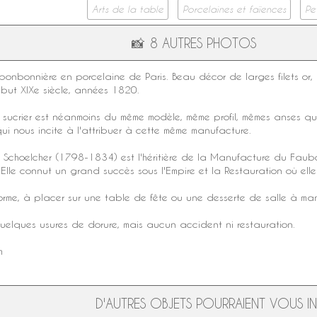
Arts de la table
Porcelaines et faïences
Pe
📸
8 AUTRES PHOTOS
 bonbonnière en
porcelaine de Paris
. Beau décor de larges filets or
ébut
XIXe siècle
, années 1820.
e sucrier est néanmoins du même modèle, même profil, mêmes anses q
ui nous incite à l'attribuer à cette même manufacture.
 Schoelcher
(1798-1834) est l'héritière de la Manufacture du Faubo
 Elle connut un grand succès sous l'Empire et la Restauration où elle
forme, à placer sur une table de fête ou une desserte de salle à m
quelques usures de dorure, mais aucun accident ni restauration.
m
D'AUTRES OBJETS POURRAIENT VOUS INT