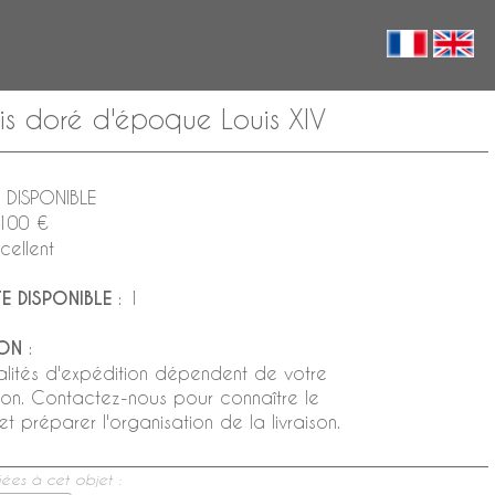
is doré d'époque Louis XIV
 DISPONIBLE
 100 €
cellent
E DISPONIBLE
: 1
ION
:
lités d'expédition dépendent de votre
tion. Contactez-nous pour connaître le
t préparer l'organisation de la livraison.
ées à cet objet :