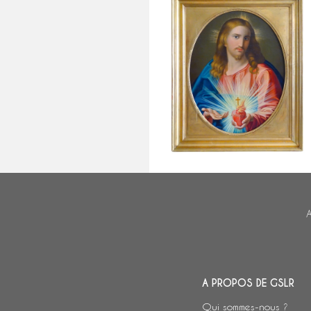
Ecole Française du début XIXe
siècle, Le Sacré Coeur de Jésus,
huile sur toile traditionaliste
A
A PROPOS DE GSLR
Qui sommes-nous ?