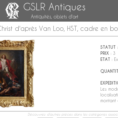
GSLR Antiques
Antiquités, objets d'art
Christ d'après Van Loo, HST, cadre en bo
STATUT
:
PRIX
: 3
ETAT
: Ex
QUANTIT
EXPEDIT
Les moda
localisa
montant e
Découvrez d’autres pièces dans les catégories associ