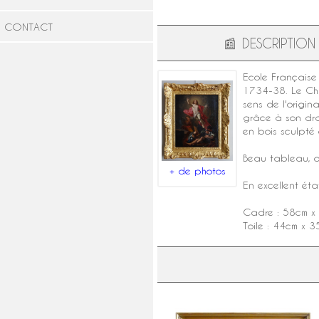
CONTACT
📰
DESCRIPTION
Ecole Française
1734-38. Le Chr
sens de l'origin
grâce à son dra
en bois sculpté
Beau tableau, o
+ de photos
En excellent éta
Cadre : 58cm x
Toile : 44cm x 