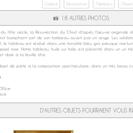
Galerie
Décoration
Tableaux
Objets
📸
18 AUTRES PHOTOS
du
XIXe siècle
, la
Résurrection du Christ
d'après l'oeuvre originale d
ist triomphant sort de son tombeau ouvert par un ange. Les soldats 
al, le tableau est réalisé dans une tonalité bleu gris presque noctur
ppé rose. Notre tableau, huile sur toile, est présenté dans un un t
 et
doré à la feuille d'or
.
bjet de piété à la composition spectaculaire, dans un très beau c
t.
 50cm
35cm
D'AUTRES OBJETS POURRAIENT VOUS INT