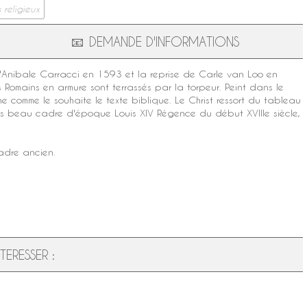
 religieux
📧
DEMANDE D'INFORMATIONS
'
Anibale Carracci
en 1593 et la reprise de
Carle van Loo
en
Romains en armure sont terrassés par la torpeur. Peint dans le
ne comme le souhaite le texte biblique. Le Christ ressort du tableau
rès beau cadre d'
époque Louis XIV
Régence du début
XVIIIe siècle
,
adre ancien.
ERESSER :