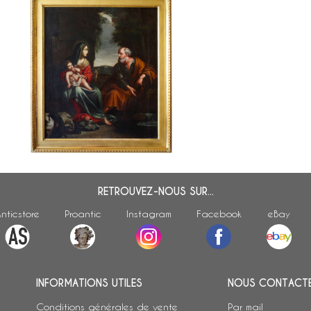
Ecole française du XVIIe siècle, le
repos pendant la fuite en Egypte -
Sainte Famille 94,5cm x 106cm
RETROUVEZ-NOUS SUR...
nticstore
Proantic
Instagram
Facebook
eBay
INFORMATIONS UTILES
NOUS CONTACT
Conditions générales de vente
Par mail