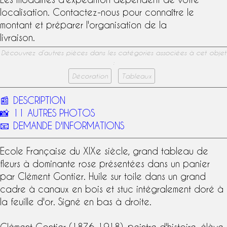
localisation. Contactez-nous pour connaître le
montant et préparer l'organisation de la
livraison.
Découvrez d’autres pièces dans les catégories associées à cet objet
:
Décoration
Tableaux
📰
DESCRIPTION
📸
11 AUTRES PHOTOS
📧
DEMANDE D'INFORMATIONS
Ecole Française du
XIXe siècle
, grand tableau de
fleurs à dominante rose présentées dans un panier
par
Clément Gontier
.
Huile sur toile
dans un grand
cadre à canaux en bois et stuc intégralement
doré à
la feuille d'or
. Signé en bas à droite.
Clément Gontier (1876-1918), peintre d'histoire, élève