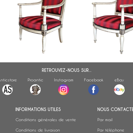
Fauteuil Empire impérial pour
Fauteuil Empire impérial p
Fontainebleau (marque fer &
ou
Tuileries (marque fer & in
inventaire), attribué Jacob
attribué Jacob Desmalter
Desmalter
RETROUVEZ-NOUS SUR...
nticstore
Proantic
Instagram
Facebook
eBay
INFORMATIONS UTILES
NOUS CONTACT
Conditions générales de vente
Par mail
Conditions de livraison
Par téléphone