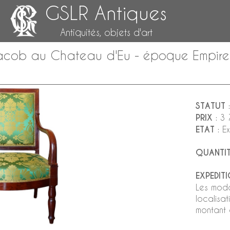
GSLR Antiques
Antiquités, objets d'art
Jacob au Chateau d'Eu - époque Empire 
STATUT
:
PRIX
: 3
ETAT
: Ex
QUANTIT
EXPEDIT
Les moda
localisa
montant e