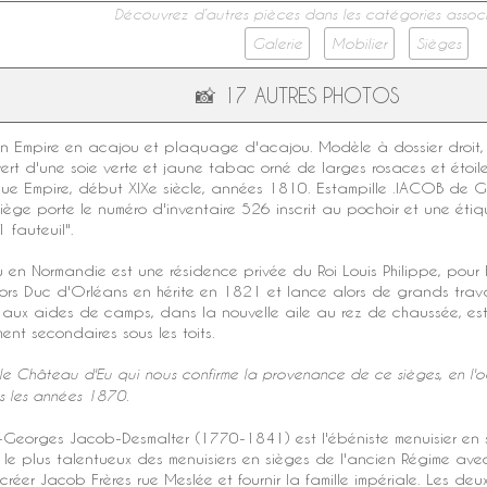
Découvrez d’autres pièces dans les catégories associ
Galerie
Mobilier
Sièges
📸
17 AUTRES PHOTOS
on Empire
en
acajou
et
plaquage d'acajou
. Modèle à dossier droit,
ert d'une soie verte et jaune tabac orné de larges rosaces et étoile
ue Empire
, début
XIXe siècle
, années 1810.
Estampille
.IACOB de G
siège porte le numéro d'inventaire 526 inscrit au pochoir et une ét
 fauteuil".
u
en Normandie est une résidence privée du Roi
Louis Philippe
, pour 
lors Duc d'Orléans en hérite en 1821 et lance alors de grands trava
né aux aides de camps, dans la nouvelle aile au rez de chaussée, 
nt secondaires sous les toits.
le Château d'Eu qui nous confirme la provenance de ce sièges, en l'oc
 les années 1870.
-Georges Jacob-Desmalter (1770-1841) est l'ébéniste
menuisier en 
le plus talentueux des menuisiers en sièges de l'ancien Régime avec
créer Jacob Frères rue Meslée et fournir la famille impériale. Les deux