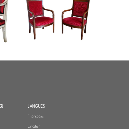
our les
Paire de fauteuils d'époque Empire
ventaire),
en acajou - velours frappé de la
Manufacture Bonvallet
ER
LANGUES
Français
English