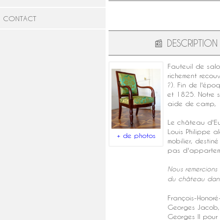
CONTACT
📰
DESCRIPTION
Fauteuil de
sal
richement recouv
?). Fin de l'
époq
et 1825. Notre 
aide de camp, 1
Le
château d'E
Louis Philippe a
+ de photos
mobilier, desti
pas d'apparteme
Nous remercions 
du château dans
François-Honoré
Georges Jacob, 
Georges II pour 