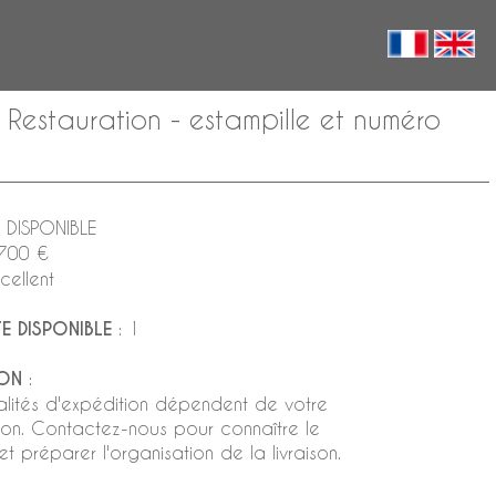
Restauration - estampille et numéro
 DISPONIBLE
 700 €
cellent
E DISPONIBLE
: 1
ION
:
lités d'expédition dépendent de votre
tion. Contactez-nous pour connaître le
t préparer l'organisation de la livraison.