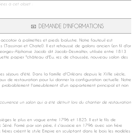
ées à cet objet :
📧
DEMANDE D'INFORMATIONS
 accotoir à palmettes et pieds balustre. Notre fauteuil est
s (
Tassinari et Chatel
). Il est rehaussé de galons ancien (en fil d'or
eorges-Alphonse
Jacob
dit
Jacob-Desmalter
, utilisée entre 1813
iquette papier "château d'Eu, rez de chaussée, nouveau salon des
les séjours d'été. Dans la famille d'Orléans depuis le XVIIe siècle,
ux de restauration pour lui donner la configuration actuelle. Notre
est probablement l'ameublement d'un appartement principal et non
currence un salon qui a été détruit lors du chantier de restauration
sièges
le plus en vogue entre 1796 et 1825. Il est le fils de
 Séné. Formé par son père, il s'associe en 1796 avec son frère
 frères créent le
style Empire
en sculptant dans le bois les modèles