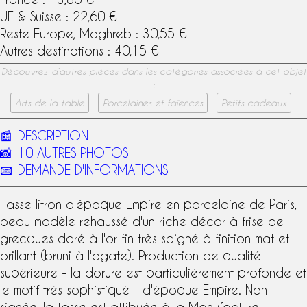
UE & Suisse : 22,60 €
Reste Europe, Maghreb : 30,55 €
Autres destinations : 40,15 €
Découvrez d’autres pièces dans les catégories associées à cet objet
:
Arts de la table
Porcelaines et faïences
Petits cadeaux
📰
DESCRIPTION
📸
10 AUTRES PHOTOS
📧
DEMANDE D'INFORMATIONS
Tasse litron
d'
époque Empire
en
porcelaine de Paris
,
beau modèle rehaussé d'un riche décor à frise de
grecques doré à l'or fin très soigné à finition mat et
brillant (bruni à l'agate). Production de qualité
supérieure - la dorure est particulièrement profonde et
le motif très sophistiqué - d'
époque Empire
. Non
signée, la tasse est attibuée à la
Manufacture