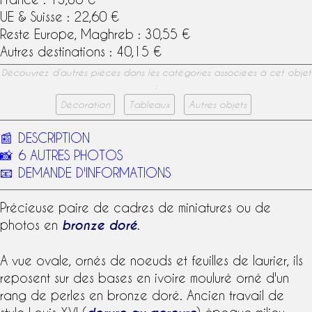
UE & Suisse : 22,60 €
Reste Europe, Maghreb : 30,55 €
Autres destinations : 40,15 €
Découvrez d’autres pièces dans les catégories associées à cet objet
:
Décoration
Tableaux
Autres objets
📰
DESCRIPTION
📸
6 AUTRES PHOTOS
📧
DEMANDE D'INFORMATIONS
Précieuse paire de cadres de miniatures ou de
photos en
bronze doré
.
A vue ovale, ornés de noeuds et feuilles de laurier, ils
reposent sur des bases en ivoire mouluré orné d'un
rang de perles en bronze doré. Ancien travail de