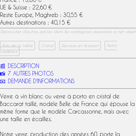
UE & Suisse : 22,60 €
Reste Europe, Maghreb : 30,55 €
Autres destinations : 40,15 €
Découvrez d’autres pièces dans les catégories associées à cet objet
:
Arts de la table
Cristal
Services et réassort
Petits
cadeaux
📰
DESCRIPTION
📸
7 AUTRES PHOTOS
📧
DEMANDE D'INFORMATIONS
Verre à vin
blanc ou
verre à porto
en
cristal de
Baccarat
taillé,
modèle Belle de France
qui épouse la
même forme que le
modèle Carcassonne
, mais avec
une taille en écailles.
Notre verre, production des années 60, porte la