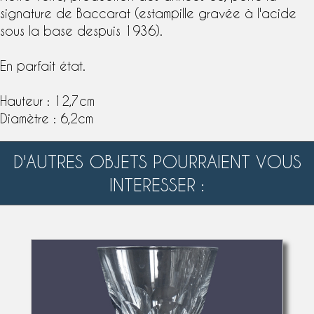
signature
de
Baccarat
(
estampille
gravée à l'acide
sous la base despuis 1936).
En parfait état.
Hauteur : 12,7cm
Diamètre : 6,2cm
D'AUTRES OBJETS POURRAIENT VOUS
INTERESSER :