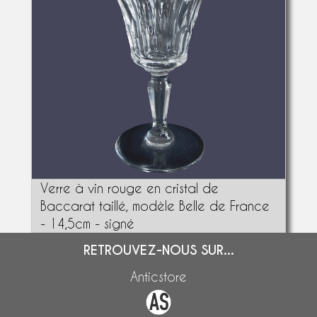
Verre à vin rouge en cristal de
Baccarat taillé, modèle Belle de France
- 14,5cm - signé
RETROUVEZ-NOUS SUR...
Anticstore