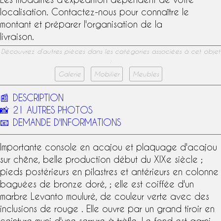
localisation. Contactez-nous pour connaître le
montant et préparer l'organisation de la
livraison.
Découvrez d’autres pièces dans les catégories associées à cet objet
:
Galerie
Mobilier
Meubles
📰
DESCRIPTION
📸
21 AUTRES PHOTOS
📧
DEMANDE D'INFORMATIONS
Importante
console en acajou
et
plaquage d'acajou
sur chêne, belle production début du
XIXe siècle
;
pieds postérieurs en pilastres et antérieurs en colonne
baguées de
bronze doré
, ; elle est coiffée d'un
marbre Levanto
mouluré, de couleur verte avec des
inclusions de rouge . Elle ouvre par un grand tiroir en
ceinture muni d'une serrure à trèfle. Le fond est garni