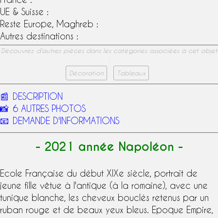
UE & Suisse :
Reste Europe, Maghreb :
Autres destinations :
Découvrez d’autres pièces dans les catégories associées à cet objet
:
Décoration
Tableaux
📰
DESCRIPTION
📸
6 AUTRES PHOTOS
📧
DEMANDE D'INFORMATIONS
- 2021 année Napoléon -
Ecole Française du début
XIXe siècle
, portrait de
jeune fille vêtue à l'antique (à la romaine), avec une
tunique blanche, les cheveux bouclés retenus par un
ruban rouge et de beaux yeux bleus.
Epoque Empire
,