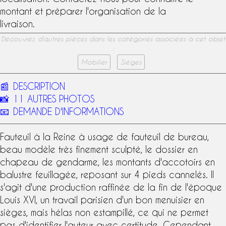
montant et préparer l'organisation de la
livraison.
Découvrez d’autres pièces dans les catégories associées à cet objet
:
Mobilier
Sièges
📰
DESCRIPTION
📸
11 AUTRES PHOTOS
📧
DEMANDE D'INFORMATIONS
Fauteuil à la Reine
à usage de
fauteuil de bureau
,
beau modèle très finement sculpté, le dossier en
chapeau de gendarme, les montants d'accotoirs en
balustre feuillagée, reposant sur 4 pieds cannelés. Il
s'agit d'une production raffinée de la fin de l'
époque
Louis XVI
, un travail parisien d'un bon menuisier en
sièges, mais hélas non estampillé, ce qui ne permet
pas d'identifier l'auteur avec certitude. Cependant,