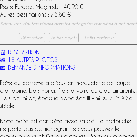
Reste Europe, Maghreb : 40,90 €
Autres destinations : 75,80 €
Découvrez d’autres pièces dans les catégories associées à cet objet
:
Décoration
Autres objets
Petits cadeaux
📰
DESCRIPTION
📸
18 AUTRES PHOTOS
📧
DEMANDE D'INFORMATIONS
Boîte ou cassette à bijoux en
marqueterie
de loupe
d'amboine, bois noirci, filets d'ivoire ou d'os, amarante,
filets de laiton,
époque Napoléon III
- milieu / fin
XIXe
siècle
.
Notre boîte est complète avec sa clé. Le cartouche
ne porte pas de monogramme : vous pouvez le
graver à votre chiffre ou armoiries. L'intérieur a gardé