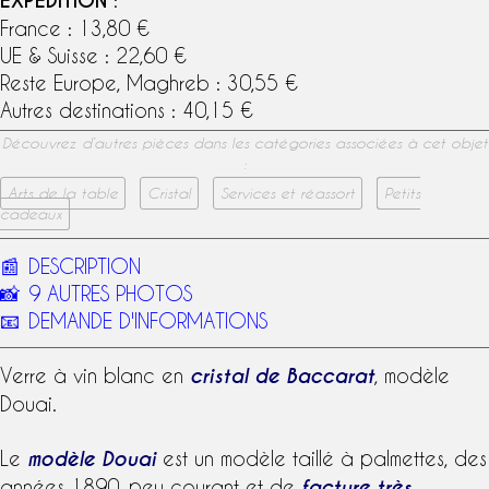
EXPEDITION
France : 13,80 €
UE & Suisse : 22,60 €
Reste Europe, Maghreb : 30,55 €
Autres destinations : 40,15 €
Découvrez d’autres pièces dans les catégories associées à cet objet
:
Arts de la table
Cristal
Services et réassort
Petits
cadeaux
📰
DESCRIPTION
📸
9 AUTRES PHOTOS
📧
DEMANDE D'INFORMATIONS
Verre
à
vin blanc
en
cristal de Baccarat
,
modèle
Douai
.
Le
modèle Douai
est un
modèle
taillé à
palmettes
, des
années 1890, peu courant et de
facture très