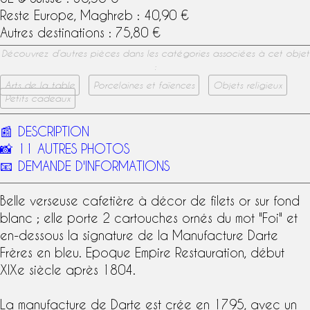
Reste Europe, Maghreb : 40,90 €
Autres destinations : 75,80 €
Découvrez d’autres pièces dans les catégories associées à cet objet
:
Arts de la table
Porcelaines et faïences
Objets religieux
Petits cadeaux
📰
DESCRIPTION
📸
11 AUTRES PHOTOS
📧
DEMANDE D'INFORMATIONS
Belle verseuse cafetière à décor de filets or sur fond
blanc ; elle porte 2 cartouches ornés du mot "Foi" et
en-dessous la
signature
de la
Manufacture Darte
Frères
en bleu.
Epoque Empire
Restauration, début
XIXe siècle
après 1804.
La manufacture de
Darte
est crée en 1795, avec un