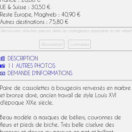
UE & Suisse : 30,50 €
Reste Europe, Maghreb : 40,90 €
Autres destinations : 75,80 €
Découvrez d’autres pièces dans les catégories associées à cet objet
:
Décoration
Luminaires
📰
DESCRIPTION
📸
11 AUTRES PHOTOS
📧
DEMANDE D'INFORMATIONS
Paire de cassolettes à bougeoirs renversés en
marbre
et
bronze doré
, ancien travail de
style Louis XVI
d'époque
XIXe siècle
.
Beau modèle à masques de béliers, couronnes de
fleurs et pieds de biche. Très belle ciselure des
bronzes et
dorure au mercure
en mat et brillant.