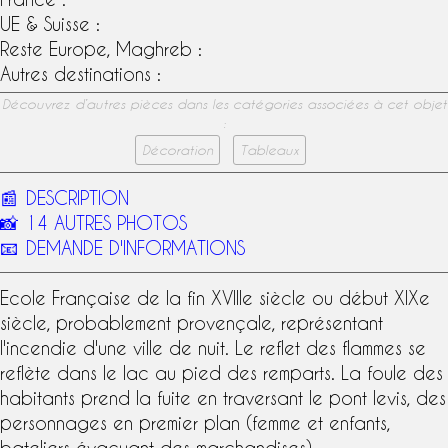
UE & Suisse :
Reste Europe, Maghreb :
Autres destinations :
Découvrez d’autres pièces dans les catégories associées à cet objet
:
Décoration
Tableaux
📰
DESCRIPTION
📸
14 AUTRES PHOTOS
📧
DEMANDE D'INFORMATIONS
Ecole Française
de la fin
XVIIIe siècle
ou début
XIXe
siècle
, probablement provençale, représentant
l'incendie d'une ville de nuit. Le reflet des flammes se
reflète dans le lac au pied des remparts. La foule des
habitants prend la fuite en traversant le pont levis, des
personnages en premier plan (femme et enfants,
bateliers évacuant des marchandises).