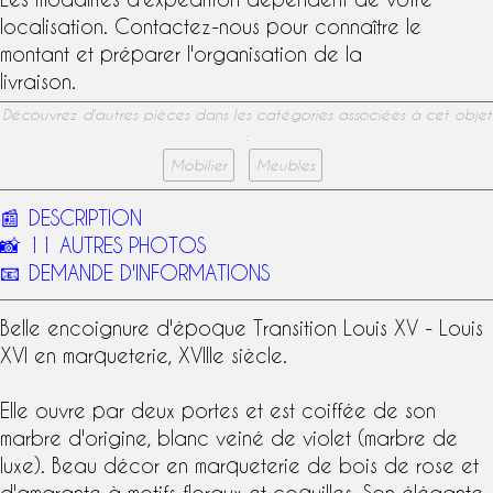
localisation. Contactez-nous pour connaître le
montant et préparer l'organisation de la
livraison.
Découvrez d’autres pièces dans les catégories associées à cet objet
:
Mobilier
Meubles
📰
DESCRIPTION
📸
11 AUTRES PHOTOS
📧
DEMANDE D'INFORMATIONS
Belle encoignure d'
époque Transition
Louis XV - Louis
XVI en
marqueterie
,
XVIIIe siècle
.
Elle ouvre par deux portes et est coiffée de son
marbre d'origine, blanc veiné de violet (marbre de
luxe). Beau décor en
marqueterie de bois de rose
et
d'amarante à motifs floraux et coquilles. Son élégante