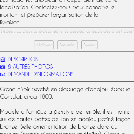
localisation. Contactez-nous pour connaître le
montant et préparer l'organisation de la
livraison.
Découvrez d’autres pièces dans les catégories associées à cet objet
:
Mobilier
Meubles
Miroirs
📰
DESCRIPTION
📸
8 AUTRES PHOTOS
📧
DEMANDE D'INFORMATIONS
Grand miroir psyché en plaquage d'
acajou
,
époque
Consulat
, circa 1800.
Modèle à l'antique à péristyle de temple, il est monté
sur de hautes pattes de lion en acajou patiné façon
bronze. Belle ornementation de
bronze doré au
mercure
(cornes d'abondance et étoiles).
Glace au