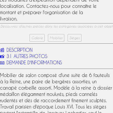
localisation. Contactez-nous pour connaître le
montant et préparer l'organisation de la
livraison.
Découvrez d’autres pièces dans les catégories associées à cet objet
:
Galerie
Mobilier
Sièges
📰
DESCRIPTION
📸
31 AUTRES PHOTOS
📧
DEMANDE D'INFORMATIONS
Mobilier de salon
composé d'une suite de 6
fauteuils
à la Reine
, une paire de bergères assorties, un
canapé corbeille
assorti. Modèle à la reine à dossier
médaillon élégamment moulurés, pieds cannelés
rudentés et dés de raccordement finement sculptés.
Travail parisien d'
époque Louis XVI
. Tous les sièges
portent l'
estampille
de
Jacques Lechartier
, sauf le