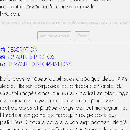
montant et préparer l'organisation de la
livraison.
Découvrez d’autres pièces dans les catégories associées à cet objet
:
Arts de la table
Cristal
📰
DESCRIPTION
📸
22 AUTRES PHOTOS
📧
DEMANDE D'INFORMATIONS
Belle
cave à liqueur
ou whiskies d'époque début
XIXe
siècle
. Elle est composée de 6 flacons en
cristal du
Creusot
rangés dans leur luxueux coffret en plaquage
de ronce de noyer à coins de laiton, poignées
rectractables et plaque vierge de tout monogramme.
L'intérieur est gainé de maroquin rouge doré aux
petits fers. Chaque carafe a son emplacement dédié
et numéroté dans le coffret, ce qui permet de dresser