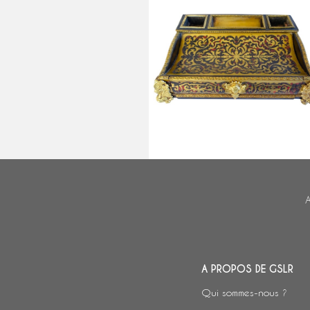
Grand encrier Napoléon III de sty
Louis XIV, nécessaire de bureau 
marqueterie Boulle
A
A PROPOS DE GSLR
Qui sommes-nous ?