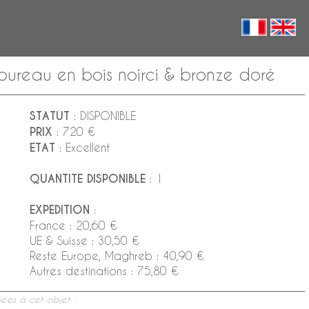
 bureau en bois noirci & bronze doré
STATUT
: DISPONIBLE
PRIX
: 720 €
ETAT
: Excellent
QUANTITE DISPONIBLE
: 1
EXPEDITION
:
France : 20,60 €
UE & Suisse : 30,50 €
Reste Europe, Maghreb : 40,90 €
Autres destinations : 75,80 €
ées à cet objet :