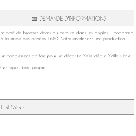
📧
DEMANDE D'INFORMATIONS
ment orné de
bronzes dorés au mercure
dans les angles. Il comprend
 à la mode des années 1680. Notre encrier est une production
 un complément parfait pour un décor fin XVIIe début XVIIIe siècle.
 et repoli, bien propre.
ERESSER :