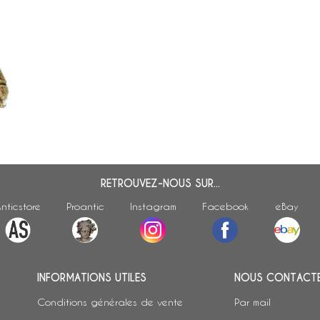
le
en
RETROUVEZ-NOUS SUR...
nticstore
Proantic
Instagram
Facebook
eBay
INFORMATIONS UTILES
NOUS CONTACT
Conditions générales de vente
Par mail