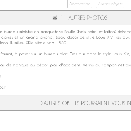
Décoration
Autres objets
📸
11 AUTRES PHOTOS
e bureau ministre en
marqueterie Boulle
(bois noirci et laiton) riche
 carrés et un grand arrondi. Beau décor de
style Louis XIV
très pur,
on III
, milieu
XIXe siècle
vers 1850.
ormat, à poser sur un bureau plat. Très pur dans le style Louis XIV,
 pas de manque au décor, pas d'accident.
Vernis au tampon
nettoyé
m
,5cm
D'AUTRES OBJETS POURRAIENT VOUS INT