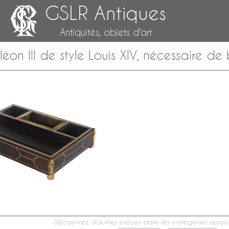
GSLR Antiques
Antiquités, objets d'art
on III de style Louis XIV, nécessaire de
Découvrez d’autres pièces dans les catégories associ