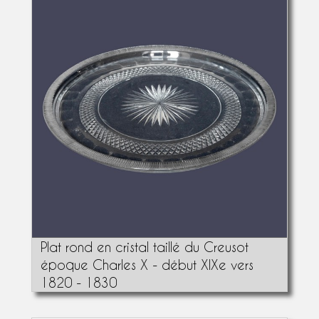
Plat rond en cristal taillé du Creusot
époque Charles X - début XIXe vers
1820 - 1830