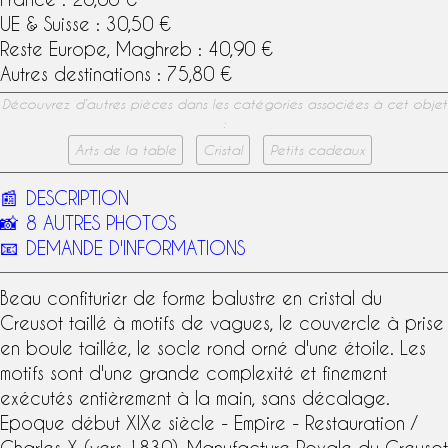
UE & Suisse : 30,50 €
Reste Europe, Maghreb : 40,90 €
Autres destinations : 75,80 €
Découvrez d’autres pièces dans les catégories associées à cet objet
:
Arts de la table
Cristal
Petits cadeaux
📰
DESCRIPTION
📸
8 AUTRES PHOTOS
📧
DEMANDE D'INFORMATIONS
Beau confiturier de forme balustre en
cristal du
Creusot
taillé à motifs de vagues, le couvercle à prise
en boule taillée, le socle rond orné d'une étoile. Les
motifs sont d'une grande complexité et finement
exécutés entièrement à la main, sans décalage.
Epoque début
XIXe siècle
- Empire - Restauration /
Charles X (vers 1830),
Manufacture Royale du Creusot