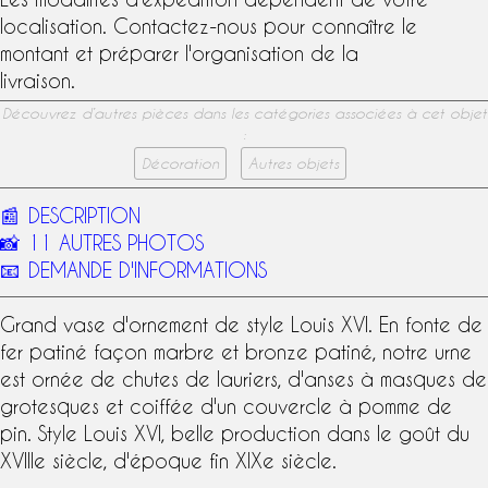
localisation. Contactez-nous pour connaître le
montant et préparer l'organisation de la
livraison.
Découvrez d’autres pièces dans les catégories associées à cet objet
:
Décoration
Autres objets
📰
DESCRIPTION
📸
11 AUTRES PHOTOS
📧
DEMANDE D'INFORMATIONS
Grand
vase d'ornement
de
style Louis XVI
. En fonte de
fer patiné façon marbre et bronze patiné, notre urne
est ornée de chutes de lauriers, d'anses à masques de
grotesques et coiffée d'un couvercle à pomme de
pin. Style Louis XVI, belle production dans le goût du
XVIIIe siècle
, d'époque fin
XIXe siècle
.