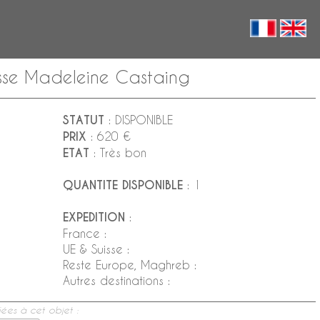
asse Madeleine Castaing
STATUT
: DISPONIBLE
PRIX
: 620 €
ETAT
: Très bon
QUANTITE DISPONIBLE
: 1
EXPEDITION
:
France :
UE & Suisse :
Reste Europe, Maghreb :
Autres destinations :
ées à cet objet :