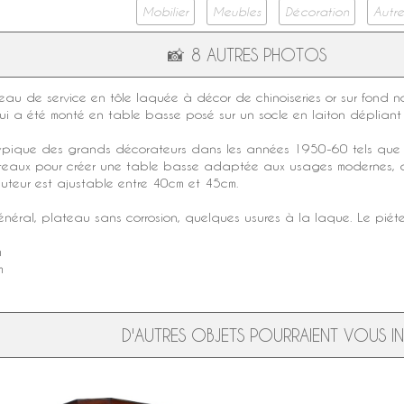
Mobilier
Meubles
Décoration
Autre
📸
8 AUTRES PHOTOS
teau de service en
tôle laquée
à
décor de chinoiseries
or sur fond no
i a été monté en table basse posé sur un socle en laiton dépliant
typique des grands décorateurs dans les années 1950-60 tels qu
teaux pour créer une
table basse
adaptée aux usages modernes, avec
uteur est ajustable entre 40cm et 45cm.
énéral, plateau sans corrosion, quelques usures à la laque. Le piét
m
m
D'AUTRES OBJETS POURRAIENT VOUS INT