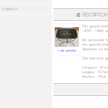
CONTACT
📰
DESCRIPTION
Très grand pla
1850 - 1860, qu
Bel accessoire 
très grands pla
déplacer. La ha
+ de photos
Très bon état g
Longueur : 67c
Largeur : 53,5c
Hauteur : 45cm