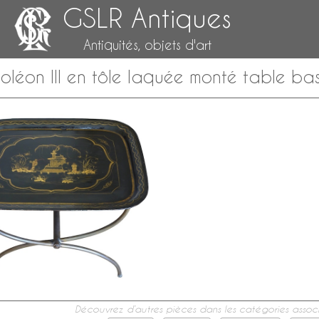
GSLR Antiques
Antiquités, objets d'art
léon III en tôle laquée monté table b
Découvrez d’autres pièces dans les catégories associ