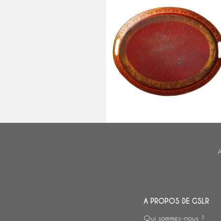
Grand plateau de service
d'époque Empire en tôle laquée
rouge et or
A
A PROPOS DE GSLR
Qui sommes-nous ?