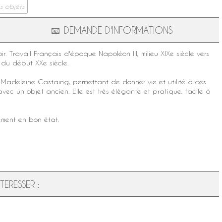
s objets
📧
DEMANDE D'INFORMATIONS
ir. Travail Français d'
époque Napoléon III
, milieu
XIXe siècle
vers
 du début XXe siècle.
e
Madeleine Castaing
, permettant de donner vie et utilité à ces
 un objet ancien. Elle est très élégante et pratique, facile à
ement en bon état.
ERESSER :