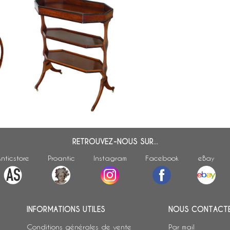
Table de salon tricoteuse XVIIIe en
acajou et ébène, époque
Directoire
RETROUVEZ-NOUS SUR...
nticstore
Proantic
Instagram
Facebook
eBay
INFORMATIONS UTILES
NOUS CONTACT
Conditions générales de vente
Par mail