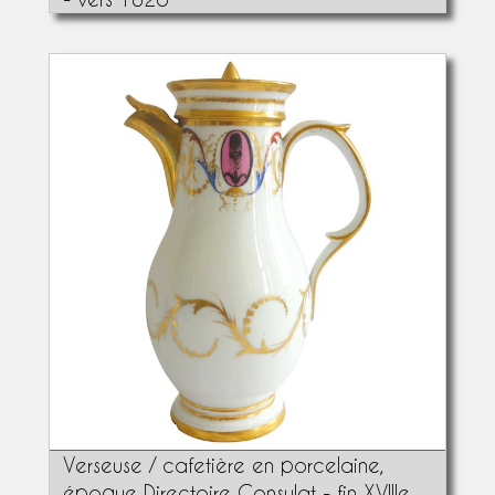
Verseuse / cafetière en porcelaine,
époque Directoire Consulat - fin XVIIIe