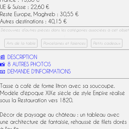
UE & Suisse : 22,60 €
Reste Europe, Maghreb : 30,55 €
Autres destinations : 40,15 €
Découvrez d’autres pièces dans les catégories associées à cet objet
:
Arts de la table
Porcelaines et faïences
Petits cadeaux
📰
DESCRIPTION
📸
8 AUTRES PHOTOS
📧
DEMANDE D'INFORMATIONS
Tasse à café
de forme litron avec sa soucoupe.
Modèle d'époque
XIXe siècle
de
style Empire
réalisé
sous la Restauration vers 1820.
Décor de paysage au château : un tableau avec
une architecture de fantaisie, rehaussé de filets dorés
à l'or fin.