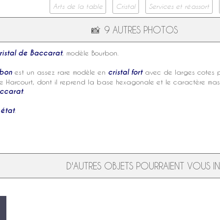
Arts de la table
Cristal
Services et réassort
📸
9 AUTRES PHOTOS
ristal de Baccarat
,
modèle Bourbon
.
rbon
est un assez rare
modèle
en
cristal fort
avec de larges cotes pl
e Harcourt
, dont il reprend la base hexagonale et le caractère mas
accarat
.
 état
.
D'AUTRES OBJETS POURRAIENT VOUS INT