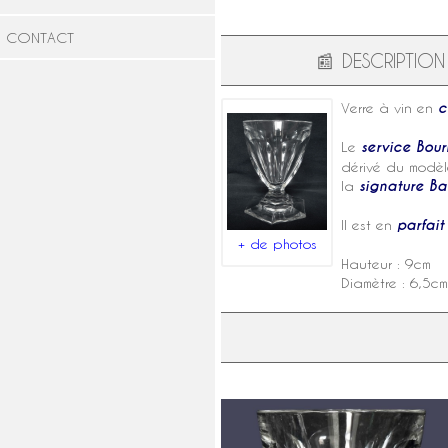
CONTACT
📰
DESCRIPTION
Verre à vin
en
c
Le
service Bou
dérivé du
modèl
la
signature B
Il est en
parfait
+ de photos
Hauteur : 9cm
Diamètre : 6,5cm