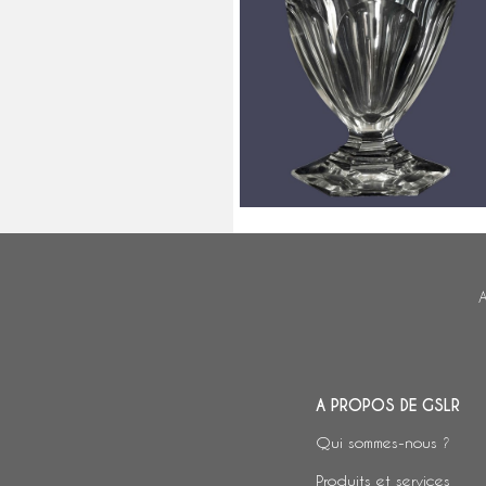
Verre à porto en cristal de
Baccarat, modèle Bourbon - 8cm
signé
A
A PROPOS DE GSLR
Qui sommes-nous ?
Produits et services