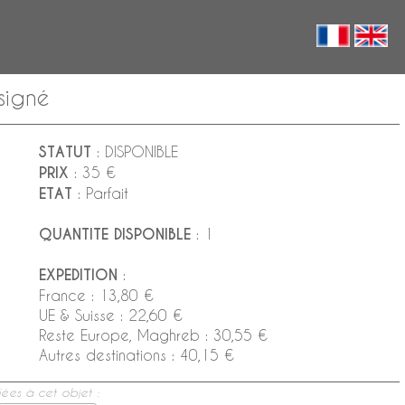
signé
STATUT
: DISPONIBLE
PRIX
: 35 €
ETAT
: Parfait
QUANTITE DISPONIBLE
: 1
EXPEDITION
:
France : 13,80 €
UE & Suisse : 22,60 €
Reste Europe, Maghreb : 30,55 €
Autres destinations : 40,15 €
ées à cet objet :