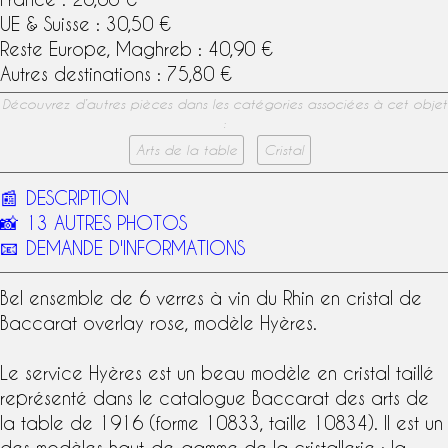
UE & Suisse : 30,50 €
Reste Europe, Maghreb : 40,90 €
Autres destinations : 75,80 €
Découvrez d’autres pièces dans les catégories associées à cet objet
:
Arts de la table
Cristal
📰
DESCRIPTION
📸
13 AUTRES PHOTOS
📧
DEMANDE D'INFORMATIONS
Bel ensemble de 6
verres à vin du Rhin
en
cristal de
Baccarat
overlay rose
,
modèle Hyères
.
Le
service Hyères
est un beau modèle en cristal taillé
représenté dans le
catalogue Baccarat
des
arts de
la table
de 1916 (forme 10833, taille 10834). Il est un
des modèles haut-de-gamme de la
cristallerie
: la