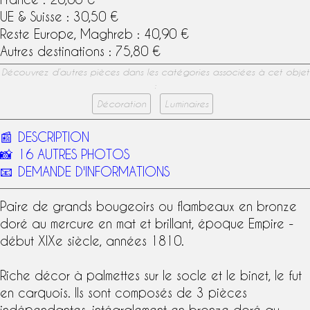
UE & Suisse : 30,50 €
Reste Europe, Maghreb : 40,90 €
Autres destinations : 75,80 €
Découvrez d’autres pièces dans les catégories associées à cet objet
:
Décoration
Luminaires
📰
DESCRIPTION
📸
16 AUTRES PHOTOS
📧
DEMANDE D'INFORMATIONS
Paire de grands bougeoirs ou flambeaux en
bronze
doré au mercure
en mat et brillant,
époque Empire
-
début
XIXe siècle
, années 1810.
Riche décor à palmettes sur le socle et le binet, le fut
en carquois. Ils sont composés de 3 pièces
indépendantes, intégralement en
bronze doré
au