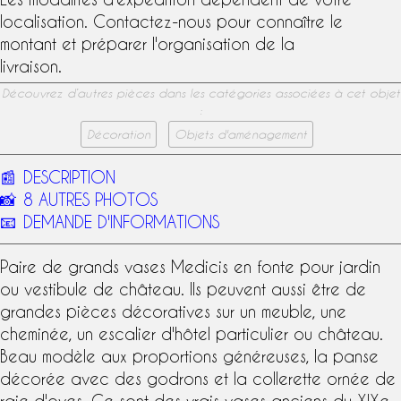
localisation. Contactez-nous pour connaître le
montant et préparer l'organisation de la
livraison.
Découvrez d’autres pièces dans les catégories associées à cet objet
:
Décoration
Objets d'aménagement
📰
DESCRIPTION
📸
8 AUTRES PHOTOS
📧
DEMANDE D'INFORMATIONS
Paire de grands vases Medicis en fonte pour jardin
ou vestibule de château. Ils peuvent aussi être de
grandes pièces décoratives sur un meuble, une
cheminée, un escalier d'hôtel particulier ou château.
Beau modèle aux proportions généreuses, la panse
décorée avec des godrons et la collerette ornée de
raie d'oves. Ce sont des vrais vases anciens du XIXe