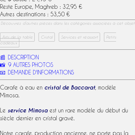
Reste Europe, Maghreb : 32,95 €
Autres destinations : 53,50 €
Découvrez d’autres pièces dans les catégories associées à cet objet
:
Arts de la table
Cristal
Services et réassort
Petits
cadeaux
📰
DESCRIPTION
📸
9 AUTRES PHOTOS
📧
DEMANDE D'INFORMATIONS
Carafe à eau
en
cristal de Baccarat
,
modèle
Mimosa
.
Le
service Mimosa
est un rare modèle du début du
siècle dernier en cristal gravé.
Notre carafe, production ancienne, ne porte pas la