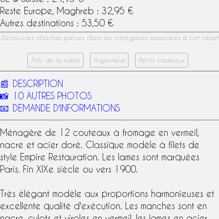
Reste Europe, Maghreb : 32,95 €
Autres destinations : 53,50 €
Découvrez d’autres pièces dans les catégories associées à cet objet
:
Arts de la table
Argenterie
Petits cadeaux
📰
DESCRIPTION
📸
10 AUTRES PHOTOS
📧
DEMANDE D'INFORMATIONS
Ménagère de 12 couteaux à fromage en
vermeil
,
nacre et acier doré. Classique modèle à filets de
style Empire
Restauration. Les lames sont marquées
Paris. Fin
XIXe siècle
ou vers 1900.
Très élégant modèle aux proportions harmonieuses et
excellente qualité d'exécution. Les manches sont en
nacre
, culots et viroles en
vermeil
, les lames en acier