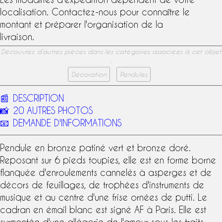
localisation. Contactez-nous pour connaître le
montant et préparer l'organisation de la
livraison.
Découvrez d’autres pièces dans les catégories associées à cet objet
:
Décoration
Pendules
📰
DESCRIPTION
📸
20 AUTRES PHOTOS
📧
DEMANDE D'INFORMATIONS
Pendule en
bronze patiné
vert et
bronze doré
.
Reposant sur 6 pieds toupies, elle est en forme borne
flanquée d'enroulements cannelés à asperges et de
décors de feuillages, de trophées d'instruments de
musique et au centre d'une frise ornées de putti. Le
cadran en émail blanc est signé AF à Paris. Elle est
surmontée d'une
allégorie de l'amour
sous les traits