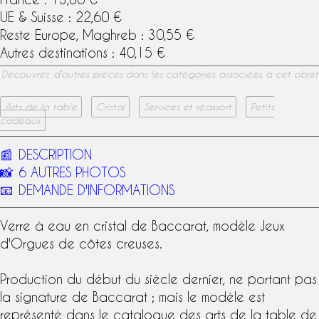
UE & Suisse : 22,60 €
Reste Europe, Maghreb : 30,55 €
Autres destinations : 40,15 €
Découvrez d’autres pièces dans les catégories associées à cet objet
:
Arts de la table
Cristal
Services et réassort
Petits
cadeaux
📰
DESCRIPTION
📸
6 AUTRES PHOTOS
📧
DEMANDE D'INFORMATIONS
Verre à eau
en
cristal de Baccarat
,
modèle Jeux
d'Orgues
de côtes creuses.
Production du début du siècle dernier, ne portant pas
la
signature
de
Baccarat
; mais le modèle est
représenté dans le
catalogue des arts de la table
de