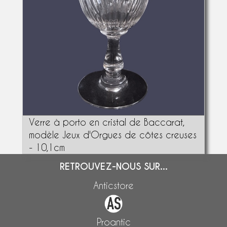
Verre à porto en cristal de Baccarat,
modèle Jeux d'Orgues de côtes creuses
- 10,1cm
RETROUVEZ-NOUS SUR...
Anticstore
Proantic