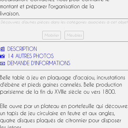
montant et préparer l'organisation de la
livraison.
Découvrez d’autres pièces dans les catégories associées à cet objet
:
Mobilier
Meubles
📰
DESCRIPTION
📸
14 AUTRES PHOTOS
📧
DEMANDE D'INFORMATIONS
Belle
table à jeu
en
plaquage d'acajou
, incrustations
d'
ébène
et pieds gaines cannelés. Belle production
parisienne de la fin du
XVIIIe siècle
ou vers 1800.
Elle ouvre par un plateau en portefeuille qui découvre
un tapis de jeu circulaire en feutre et aux angles,
quatre disques plaqués de
citronnier
pour disposer
les jetons.