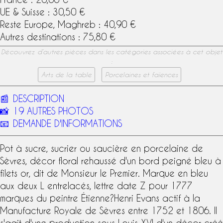
UE & Suisse : 30,50 €
Reste Europe, Maghreb : 40,90 €
Autres destinations : 75,80 €
Découvrez d’autres pièces dans les catégories associées à cet objet
:
Arts de la table
Porcelaines et faïences
📰
DESCRIPTION
📸
19 AUTRES PHOTOS
📧
DEMANDE D'INFORMATIONS
Pot à sucre, sucrier ou saucière en
porcelaine de
Sèvres
, décor floral rehaussé d'un bord peigné bleu à
filets or, dit de Monsieur le Premier. Marque en bleu
aux deux L entrelacés, lettre date Z pour 1777
marques du peintre Étienne?Henri Evans actif à la
Manufacture Royale de Sèvres
entre 1752 et 1806. Il
s'agit d'une production sous Louis XVI d'un décor créé