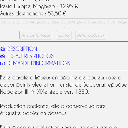
Reste Europe, Maghreb : 32,95 €
Autres destinations : 53,50 €
Découvrez d’autres pièces dans les catégories associées à cet objet
:
Arts de la table
Cristal
Petits cadeaux
📰
DESCRIPTION
📸
15 AUTRES PHOTOS
📧
DEMANDE D'INFORMATIONS
Belle
carafe à liqueur
en
opaline
de couleur rose à
décor peints bleu et or -
cristal de Baccarat
,
époque
Napoléon III
, fin
XIXe siècle
vers 1880.
Production ancienne, elle a conservé sa rare
étiquette papier
en dessous.
Belle pièce de collection, rare et en excellent état.