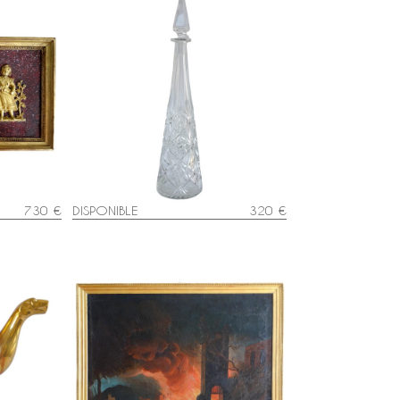
tures en
Carafe à vin du Rhin en cristal de
fond faux
Baccarat taillé, modèle Lagny -
ècle
42cm
730 €
DISPONIBLE
320 €
e à décor
Grande huile sur toile, souvenir du
de Paris,
Grand Tour - Incendie d'une ville -
127cm x 109cm