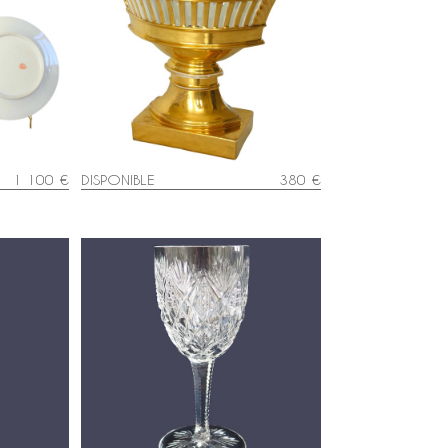
hard :
Coupe ajourée de forme navette,
 table aux
porcelaine de Paris dorée à l'or,
époque Empire Restauration
1 100 €
DISPONIBLE
380 €
stal de
Verre à vin blanc en cristal de
 Florence
Saint Louis taillé, modèle Florence
- 14,1cm - signé