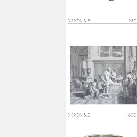
DISPONIBLE
280
Psyché au Bain, papier peint
panoramique Empire à l'antique,
réédition modèle de Dufour de
1815
DISPONIBLE
1 800