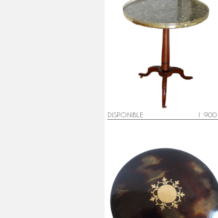
Guéridon basculant d'époque Lou
XVI en acajou massif et marbre
DISPONIBLE
1 900
Boite à pilules en écaille brune
piquée d'or - époque XIXe siècle