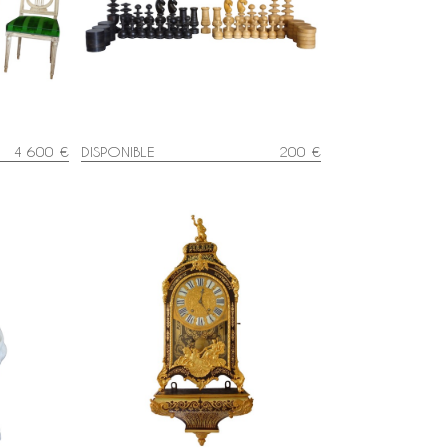
d'époque
Jeu d'échecs d'époque début XIXe
t velours
en buis tourné et sculpté - idéal
complément table tric trac
4 600 €
DISPONIBLE
200 €
Antoinette
Pendule cartel et sa console
, modèle
d'époque Louis XIV par Jean Varin
- 42cm
en marqueterie Boulle