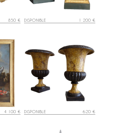
850 €
DISPONIBLE
1 200 €
 Vierge et
Paire de vases Medicis d'ornement
e d'après
en fonte peinte en faux marbre,
cm
époque XIXe - 19,5cm
4 100 €
DISPONIBLE
620 €