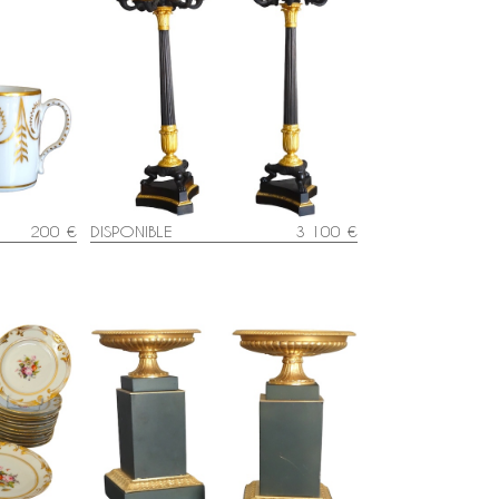
Paire de grands candélabres 6
nsulat
feux en bronze patiné & doré
elaine
mercure, époque Empire
Restauration
200 €
DISPONIBLE
3 100 €
siettes et
Paire de cassolettes Empire en
Paris à
bronze patiné et doré - Epoque
Restauration