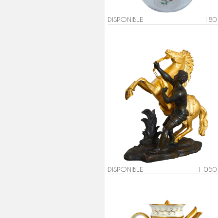
DISPONIBLE
180
Cheval de Marly groupe en bron
patiné et doré au mercure d'aprè
Coustou début XIXe siècle
DISPONIBLE
1 050