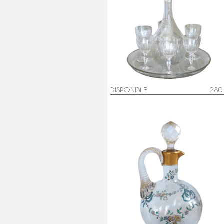
Service à porto en cristal de
Baccarat taillé - modèle au déco
Louis XVI
DISPONIBLE
280
Carafe à liqueur en cristal de
Baccarat émaillé et doré, style
Louis XVI