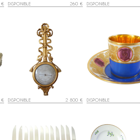
 €
DISPONIBLE
260 €
DISPONIBLE
Baromètre d'époque Louis XVI en
Manufacture Feuillet - tas
t
bois sculpté et doré - Gohin à
à décor polychrome et o
Paris - fonctionnel et complet
d'époque Restauration
 €
DISPONIBLE
2 800 €
DISPONIBLE