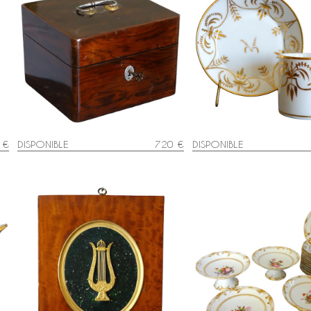
Coffret de voyage d'époque Louis
Tasse litron d'époque Co
XV en marqueterie de bois de
attribuée à Darte - porc
violette - Croix de Malte
blanche et or
 €
DISPONIBLE
720 €
DISPONIBLE
,
Grande miniature Empire en bronze
Service à dessert : 12 as
ciselé et doré au mercure, cadre
4 plats en porcelaine de 
en citronnier - 29cm x 24cm
décor fleuri - vers 1840