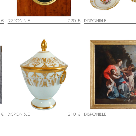
 €
DISPONIBLE
720 €
DISPONIBLE
Sucrier bonbonnière d'époque
Grand tableau XVIIIe : la
Empire en porcelaine blanche et or
l'Enfant servis par un ang
attribué à Locré
S. Vouet : 110cm x 125
 €
DISPONIBLE
210 €
DISPONIBLE