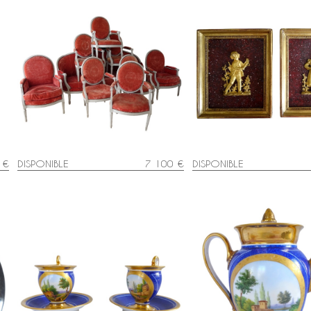
Mobilier de salon 9 pièces
Paire de médaillons minia
is
d'époque Louis XVI - estampille de
bronze doré au mercure, 
Jacques Lechartier
porphyre - début XIXe si
 €
DISPONIBLE
7 100 €
DISPONIBLE
Paire de tasses Empire à décor
Verseuse / théière Empir
bleu et or en porcelaine de Paris,
bleu et or en porcelaine 
époque Restauration
époque Restauration