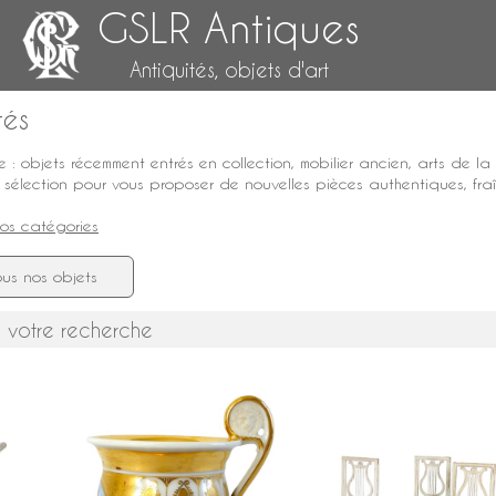
GSLR Antiques
Antiquités, objets d'art
tés
 : objets récemment entrés en collection,
mobilier ancien
,
arts de la
 sélection pour vous proposer de nouvelles pièces authentiques, fraî
nos catégories
us nos objets
 votre recherche