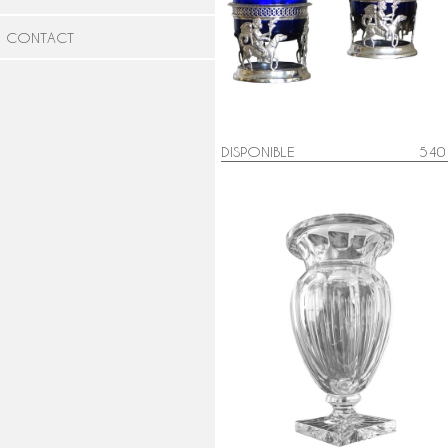
Paire de salerons / salières Empir
à l'amour fidèle en Argent massif 
CONTACT
poinçon Coq
DISPONIBLE
540
Grand vase en cristal de Saint
Louis taillé, époque fin XIXe siècl