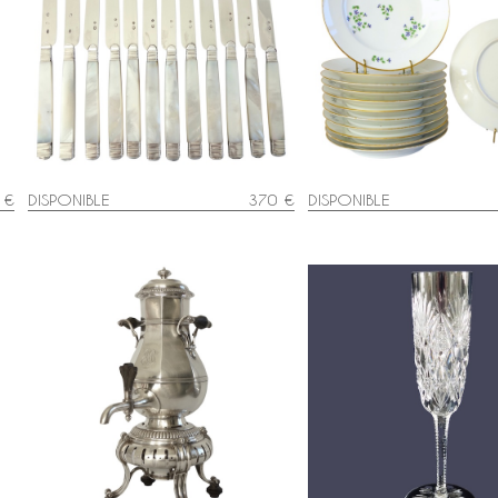
Suite de 12 couteaux à fruits,
Manufacture Dihl et Guer
r
lames argent massif, manches en
suite de 12 assiettes de
nacre - poinçons Coq & Vieillard
Barbeaux - signées
 €
DISPONIBLE
370 €
DISPONIBLE
Cardeilhac : samovar / fontaine à
Flûte à champagne en cri
thé de style Régence en métal
Saint Louis taillé, modèle
argenté
- signée