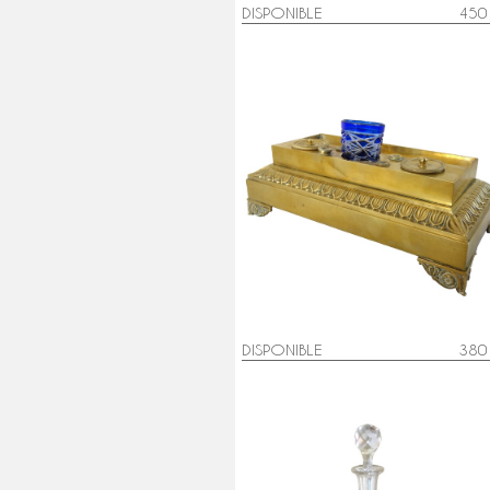
DISPONIBLE
450
Encrier Empire en bronze ciselé e
doré - époque début XIXe
DISPONIBLE
380