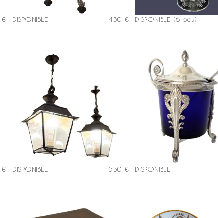
 €
DISPONIBLE
450 €
DISPONIBLE (6 pcs)
ze
Paire de lanternes de vestibule en
Moutardier Empire en arg
s
laiton - style Louis XVI
et cristal bleu - poinço
 €
DISPONIBLE
550 €
DISPONIBLE