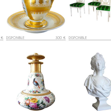
e
Tasse à café ovoide en porcelaine
Suite de 4 chaises lyre 
-
de Paris à riche décor floral et or,
Louis XVI en bois laqué e
époque Charles X - 1820
de soie
 €
DISPONIBLE
300 €
DISPONIBLE
Manufacture Darte - flacon en
Buste de la Reine Marie-
porcelaine à décor floral et or
en biscuit de porcelaine
e
d'époque Charles X - signé
de Lecomte par Samson 