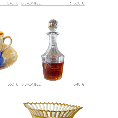
640 €
DISPONIBLE
5 800 €
Carafe à cognac / whisky du
se litron
service Impérial en cristal de
r
Baccarat : N & couronne de
Napoléon III
360 €
DISPONIBLE
340 €