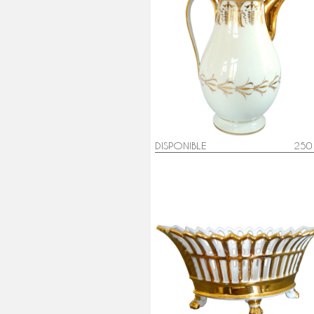
Verseuse, cafetière d'époque
Empire en porcelaine de Paris
attribuée à Locré
DISPONIBLE
250
Coupe ajourée de forme navette
porcelaine de Paris dorée à l'or,
époque Empire / Restauration