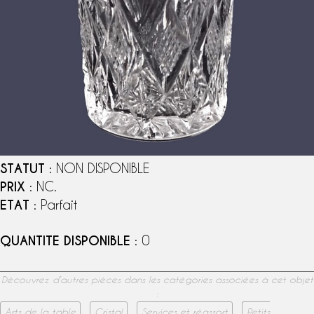
STATUT
: NON DISPONIBLE
PRIX
: NC.
ETAT
: Parfait
QUANTITE DISPONIBLE
: 0
Découvrez d’autres pièces dans les catégories associées à cet objet
:
Arts de la table
Cristal
Services et réassort
Petits